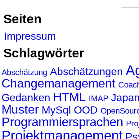
Seiten
Impressum
Schlagwörter
Ag
Abschätzungen
Abschätzung
Changemanagement
Coac
HTML
Gedanken
Japa
IMAP
Muster
MySql
OOD
OpenSour
Programmiersprachen
Pro
Projektmanagement
Ps